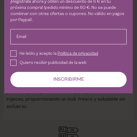
¡Regístrate ahora y obtén un descuento de 6 € en tu
próxima compra! (pedido mínimo de 60 €. No se puede
combinar con otras ofertas o cupones. No válido en pagos
DESCRIPCION
por Paypal).
El
Ultimate Beauty Balm de Phyris
es un bálsamo de
Email
belleza multifuncional que combina los beneficios de una
BB cream con activos antiedad, ideal para quienes
He leído y acepto la
Política de privacidad
buscan hidratación, protección y cobertura ligera en un
solo producto. Su fórmula contiene SPF20 para
Quiero recibir publicidad de la web
proteger contra los efectos dañinos de los rayos
solares, reduce rojeces y minimiza la apariencia de los
INSCRIBIRME
poros, ofreciendo un acabado uniforme y natural. Es
perfecta para pieles sensibles y propensas a las
rojeces, proporcionando un look fresco y saludable sin
esfuerzo.