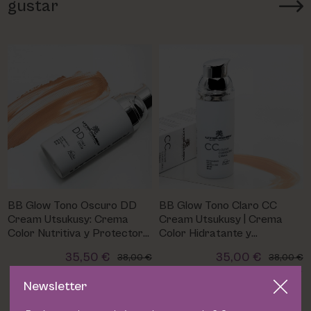
gustar
BB Glow Tono Oscuro DD
BB Glow Tono Claro CC
Cream Utsukusy: Crema
Cream Utsukusy | Crema
Color Nutritiva y Protectora
Color Hidratante y
SPF 50
Protectora
35,50 €
35,00 €
38,00 €
38,00 €
Newsletter