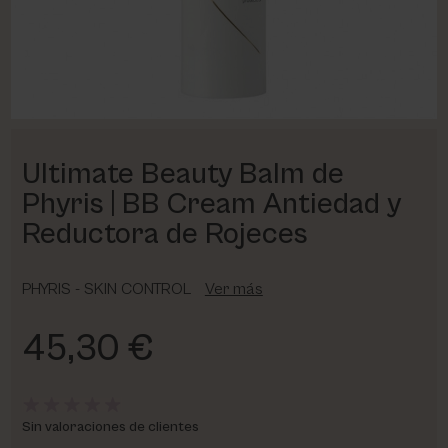
PHARM FOOT
PHYRIS
UTSUKUSY
Ultimate Beauty Balm de
VICTORIA VYNN
Phyris | BB Cream Antiedad y
Reductora de Rojeces
PHYRIS - SKIN CONTROL
Ver más
45,30 €
Sin valoraciones de clientes