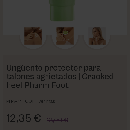
PHARM FOOT
PHYRIS
UTSUKUSY
VICTORIA VYNN
Ungüento protector para
talones agrietados | Cracked
heel Pharm Foot
PHARM FOOT
Ver más
12,35 €
13,00 €