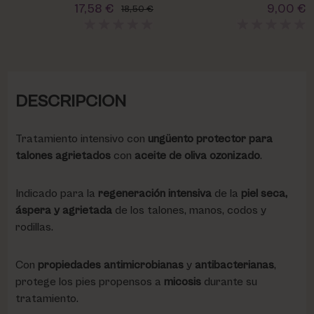
17,58 €
9,00 €
18,50 €
DESCRIPCION
Tratamiento intensivo con
ungüento protector para
talones agrietados
con
aceite de oliva ozonizado
.
Indicado para la
regeneración intensiva
de la
piel seca,
áspera y agrietada
de los talones, manos, codos y
rodillas.
Con
propiedades antimicrobianas
y
antibacterianas
,
protege los pies propensos a
micosis
durante su
tratamiento.