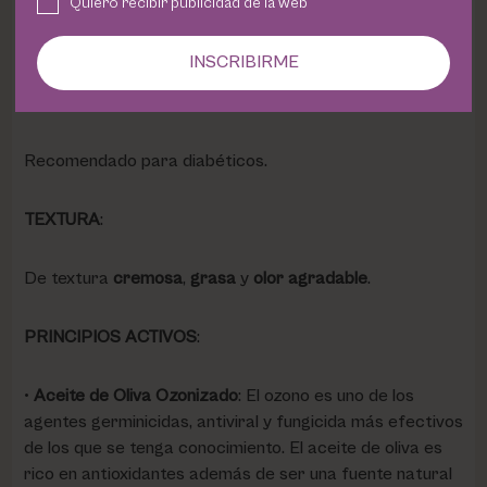
Quiero recibir publicidad de la web
INDICACIONES
:
INSCRIBIRME
Indicado para proteger talones agrietados, con piel
excesivamente seca y áspera.
Recomendado para diabéticos.
TEXTURA
:
De textura
cremosa
,
grasa
y
olor agradable
.
PRINCIPIOS ACTIVOS
:
•
Aceite de Oliva Ozonizado
: El ozono es uno de los
agentes germinicidas, antiviral y fungicida más efectivos
de los que se tenga conocimiento. El aceite de oliva es
rico en antioxidantes además de ser una fuente natural