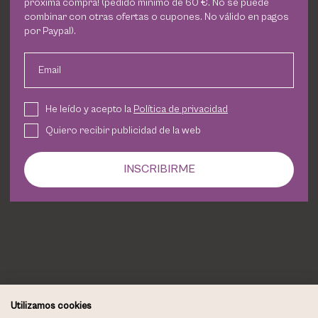
próxima compra! (pedido mínimo de 60 €. No se puede
PHARM FOOT
combinar con otras ofertas o cupones. No válido en pagos
por Paypal).
PHYRIS
Email
UTSUKUSY
He leído y acepto la
Política de privacidad
Quiero recibir publicidad de la web
VICTORIA VYNN
INSCRIBIRME
Utilizamos cookies