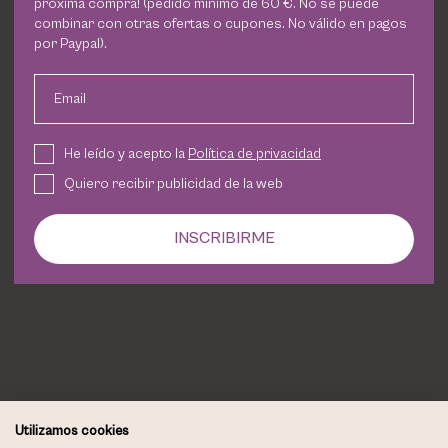
próxima compra! (pedido mínimo de 60 €. No se puede
PHARM FOOT
combinar con otras ofertas o cupones. No válido en pagos
por Paypal).
He leído y acepto la
Política de privacidad
PHYRIS
Quiero recibir publicidad de la web
Email
UTSUKUSY
CONTINUAR
He leído y acepto la
Política de privacidad
Quiero recibir publicidad de la web
VICTORIA VYNN
Ya soy usuario
INSCRIBIRME
Iniciar Sesión
Utilizamos cookies