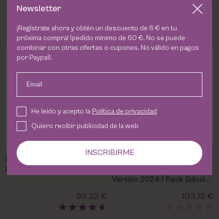
20,64 €
47,11 €
Newsletter
¡Regístrate ahora y obtén un descuento de 6 € en tu
próxima compra! (pedido mínimo de 60 €. No se puede
combinar con otras ofertas o cupones. No válido en pagos
por Paypal).
Email
He leído y acepto la
Política de privacidad
Quiero recibir publicidad de la web
INSCRIBIRME
Pack Premium Le Lift 60+ |
Premium LE Lift Eberlin
Eberlin
Serum y Crema facial Nueva
Versión 2024 | Pack Edición
Limitada
99,22 €
103,19 €