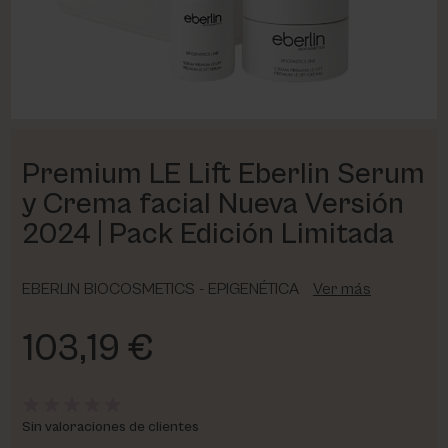
PHARM FOOT
PHYRIS
UTSUKUSY
Premium LE Lift Eberlin Serum
VICTORIA VYNN
y Crema facial Nueva Versión
2024 | Pack Edición Limitada
EBERLIN BIOCOSMETICS - EPIGENÉTICA
Ver más
103,19 €
Sin valoraciones de clientes