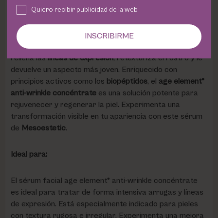
renovando las fibras de la piel y suavizando de manera
Quiero recibir publicidad de la web
intensiva las
arrugas marcadas
.
INSCRIBIRME
Este sérum también contiene
ácido hialurónico
, que
rellena las
líneas de expresión
, retexturiza el rostro y le
devuelve un aspecto más joven. Enriquecido con
principios activos como los
biopéptidos
, el
age element®
anti-wrinkle concéntrate
es una solución potente para
rejuvenecer y regenerar la piel. Experimenta una
transformación visible en tu apariencia con este sérum
de
Mesoestetic
.
Ideal para:
El sérum facial age element® anti-wrinkle concéntrate
es ideal para tratar de forma intensiva arrugas y líneas
de expresión. Está especialmente indicado para pieles
con textura rugosa e irregular. Experimenta una mejora