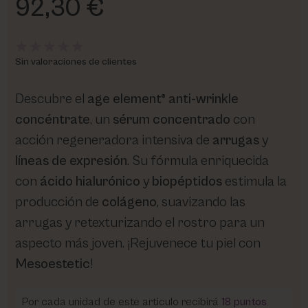
92,30 €
Sin valoraciones de clientes
Descubre el
age element® anti-wrinkle
concéntrate
, un
sérum concentrado
con
acción regeneradora intensiva de
arrugas
y
líneas de expresión
. Su fórmula enriquecida
con
ácido hialurónico
y
biopéptidos
estimula la
producción de
colágeno
, suavizando las
arrugas y retexturizando el rostro para un
aspecto más joven. ¡Rejuvenece tu piel con
Mesoestetic
!
Por cada unidad de este articulo recibirá
18
puntos