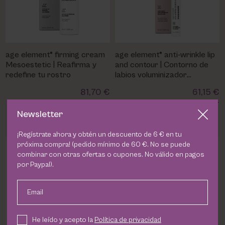
age element® firming cream
age element® anti-wrinkle lip
Mesoestetic | Reafirma y
and contour | Contorno de
redefine tu rostro
labios voluminizador
Mesoestetic
81,70 €
61,15 €
Newsletter
¡Regístrate ahora y obtén un descuento de 6 € en tu
próxima compra! (pedido mínimo de 60 €. No se puede
combinar con otras ofertas o cupones. No válido en pagos
DESCRIPCION
por Paypal).
El
age element® anti-wrinkle concéntrate
es un
sérum
Email
concentrado
diseñado específicamente para combatir
arrugas
y
líneas de expresión
. Su fórmula altamente
He leído y acepto la
Política de privacidad
efectiva estimula la producción natural de
colágeno
,