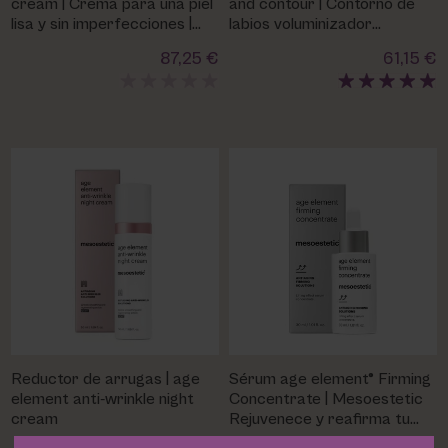
cream | Crema para una piel
and contour | Contorno de
lisa y sin imperfecciones |
labios voluminizador
Mesoestetic
Mesoestetic
87,25 €
61,15 €
Reductor de arrugas | age
Sérum age element® Firming
element anti-wrinkle night
Concentrate | Mesoestetic
cream
Rejuvenece y reafirma tu
piel