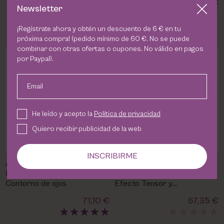
89,80 €
92,30 €
Newsletter
¡Regístrate ahora y obtén un descuento de 6 € en tu
próxima compra! (pedido mínimo de 60 €. No se puede
combinar con otras ofertas o cupones. No válido en pagos
por Paypal).
Email
He leído y acepto la
Política de privacidad
Quiero recibir publicidad de la web
INSCRIBIRME
Age Element® Anti-Wrinkle
Age Element® Firming Eye
Eye Contour Mesoestetic |
Contour | Mesoestetic
Contorno de ojos
Efecto Tensor y
Revitalizante
71,10 €
67,35 €