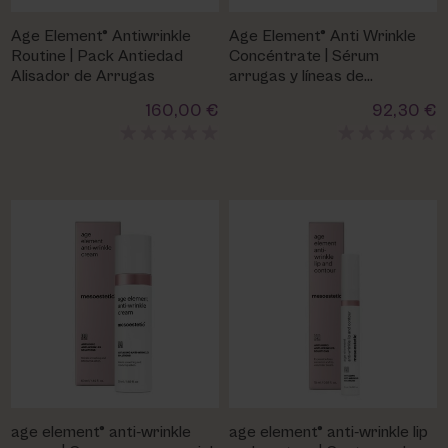
PHARM FOOT
Age Element® Antiwrinkle
Age Element® Anti Wrinkle
Routine | Pack Antiedad
Concéntrate | Sérum
PHYRIS
Alisador de Arrugas
arrugas y líneas de
expresión | Mesoestetic
160,00 €
92,30 €
UTSUKUSY
VICTORIA VYNN
age element® anti-wrinkle
age element® anti-wrinkle lip