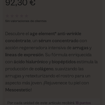
92,30 €
Sin valoraciones de clientes
Descubre el
age element® anti-wrinkle
concéntrate
, un
sérum concentrado
con
acción regeneradora intensiva de
arrugas
y
líneas de expresión
. Su fórmula enriquecida
con
ácido hialurónico
y
biopéptidos
estimula la
producción de
colágeno
, suavizando las
arrugas y retexturizando el rostro para un
aspecto más joven. ¡Rejuvenece tu piel con
Mesoestetic
!
Por cada unidad de este articulo recibirá
18
puntos