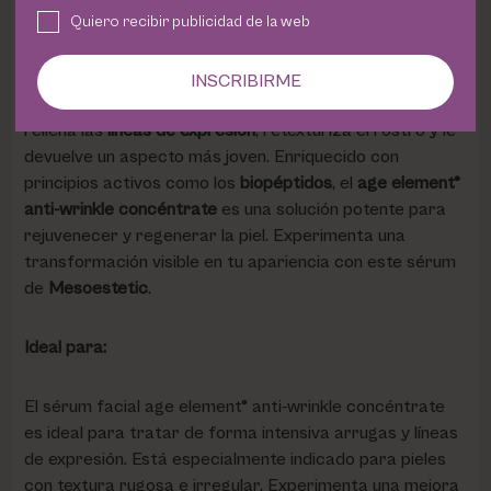
renovando las fibras de la piel y suavizando de manera
Quiero recibir publicidad de la web
intensiva las
arrugas marcadas
.
INSCRIBIRME
Este sérum también contiene
ácido hialurónico
, que
rellena las
líneas de expresión
, retexturiza el rostro y le
devuelve un aspecto más joven. Enriquecido con
principios activos como los
biopéptidos
, el
age element®
anti-wrinkle concéntrate
es una solución potente para
rejuvenecer y regenerar la piel. Experimenta una
transformación visible en tu apariencia con este sérum
de
Mesoestetic
.
Ideal para:
El sérum facial age element® anti-wrinkle concéntrate
es ideal para tratar de forma intensiva arrugas y líneas
de expresión. Está especialmente indicado para pieles
con textura rugosa e irregular. Experimenta una mejora