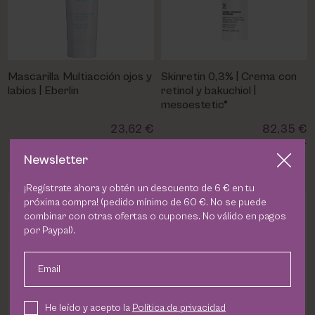
Mascarilla Multiacción ojos y
Skinretin 0,3% | Crema con
labios | Eberlin
retinol y bakuchiol |
mesoestetic®
23,62 €
82,35 €
Newsletter
¡Regístrate ahora y obtén un descuento de 6 € en tu
próxima compra! (pedido mínimo de 60 €. No se puede
combinar con otras ofertas o cupones. No válido en pagos
DESCRIPCION
por Paypal).
El
age element® anti-wrinkle concéntrate
es un
sérum
Email
concentrado
diseñado específicamente para combatir
arrugas
y
líneas de expresión
. Su fórmula altamente
He leído y acepto la
Política de privacidad
efectiva estimula la producción natural de
colágeno
,