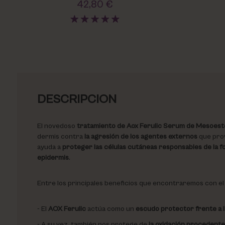
42,80 €
DESCRIPCION
El novedoso
tratamiento de Aox Ferulic Serum de Mesoest
dermis contra
la agresión de los agentes externos
que pro
ayuda a
proteger las células cutáneas responsables de la f
epidermis
.
Entre los principales beneficios que encontraremos con e
El
AOX Ferulic
actúa como un
escudo protector frente a 
A su vez, también nos protege de
la oxidación procedente