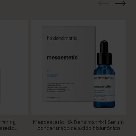
irming
Mesoestetic HA Densimatrix | Serum
Vit
stetic
concentrado de ácido hialurónico
tu piel