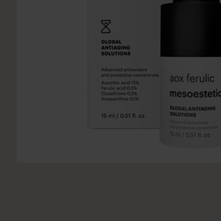
Utsukusy
Victoria Vynn