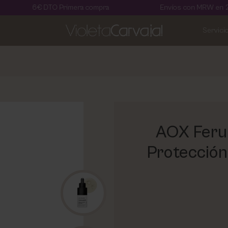
DTO Primera compra
Envíos con MRW en 24 horas
Servici
AOX Ferul
Protección