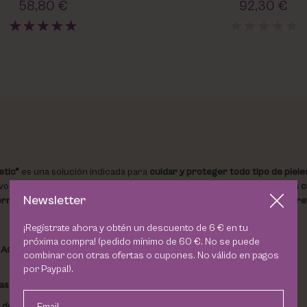
58,80 €
92,30 €
etic®
es una solución indicada para
cuidar y proteger todo tipo de piele
vocan
el envejecimiento de la piel
, así como,
el desarrollo de dolencias 
Newsletter
ormación de colágeno y elastina
, algo de gran ayuda para
corregir y prev
¡Regístrate ahora y obtén un descuento de 6 € en tu
próxima compra! (pedido mínimo de 60 €. No se puede
l
AOX Ferulic Mesoestetic
se encuentran:
combinar con otras ofertas o cupones. No válido en pagos
por Paypal).
las agresiones externas
.
 de la conocida como luz azul
.
Email