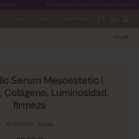
Entrega gratuita en pedidos superiores a 30€
os
Actualidad
Nosotros
Asesoramiento
VOLVER
ic Serum Mesoestetic |
, Colágeno, Luminosidad,
firmeza
MESOESTETIC
Ver más