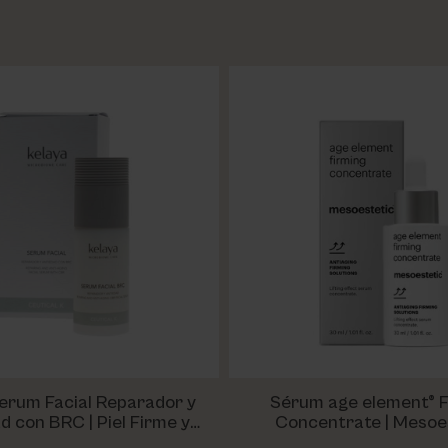
erum Facial Reparador y
Sérum age element® F
 BRC | Piel Firme y
Concentrate | Mesoe
Uniforme
Rejuvenece y reafirma 