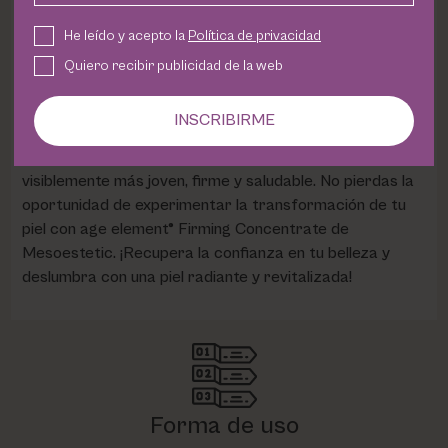
actúa directamente sobre los marcadores epigenéticos
del envejecimiento cutáneo, logrando revertir sus
He leído y acepto la
Política de privacidad
efectos y potenciando aún más los beneficios
antiedad
Quiero recibir publicidad de la web
del sérum.
INSCRIBIRME
Con su combinación única de péptidos y fitoactivos
tensores
, este sérum es el aliado perfecto para una piel
visiblemente más joven, firme y saludable. No pierdas la
oportunidad de experimentar la transformación de tu
piel con age element® Firming Concentrate de
Mesoestetic. ¡Recupera la confianza en tu belleza y
deslumbra con una piel radiante y revitalizada!
Forma de uso