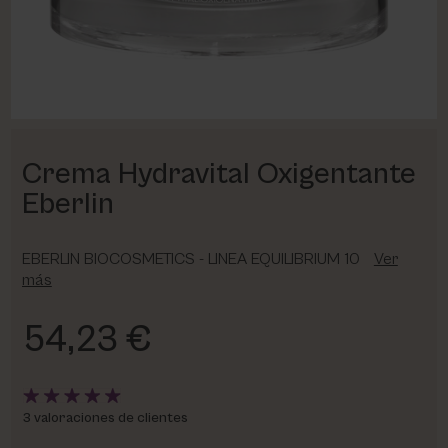
PHARM FOOT
PHYRIS
UTSUKUSY
Crema Hydravital Oxigentante
VICTORIA VYNN
Eberlin
EBERLIN BIOCOSMETICS - LINEA EQUILIBRIUM 10
Ver
más
54,23 €
3 valoraciones de clientes