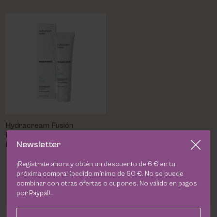
Hydracream Fusión
Mesoestetic | Crema-Aceite
Newsletter
Limpiadora Facial
Equilibrante y Anti-Polución
23,90 €
¡Regístrate ahora y obtén un descuento de 6 € en tu
próxima compra! (pedido mínimo de 60 €. No se puede
combinar con otras ofertas o cupones. No válido en pagos
por Paypal).