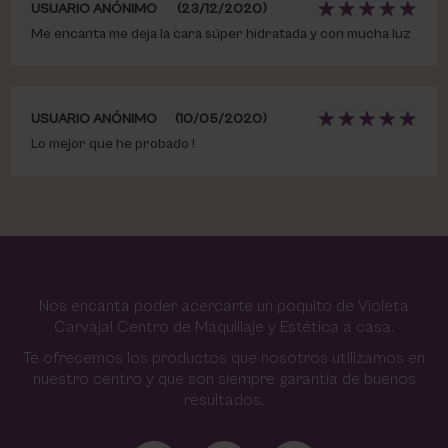
USUARIO ANÓNIMO
(23/12/2020)
Me encanta me deja la cara súper hidratada y con mucha luz
USUARIO ANÓNIMO
(10/05/2020)
Lo mejor que he probado !
Nos encanta poder acercarte un poquito de Violeta
Carvajal Centro de Maquillaje y Estética a casa.
Te ofrecemos los productos que nosotros utilizamos en
nuestro centro y que son siempre garantía de buenos
resultados.