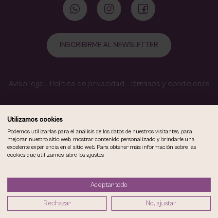
INSCRIBIRME AL NEWSLETTER
Aviso legal
Política de privacidad
Términos y condiciones
Política de cookies
Contacto
Accesibilidad
Utilizamos cookies
Podemos utilizarlas para el análisis de los datos de nuestros visitantes, para
mejorar nuestro sitio web, mostrar contenido personalizado y brindarle una
excelente experiencia en el sitio web. Para obtener más información sobre las
COPYRIGHT © 2026
cookies que utilizamos, abre los ajustes.
VIOLETA CARVAJAL CENTRO DE MAQUILLAJE Y ESTÉTICA.
TODOS LOS DERECHOS RESERVADOS.
Aceptar todo
DISEÑO WEB SGM
Rechazar
No, ajustar
1
AÑADIR A LA CESTA