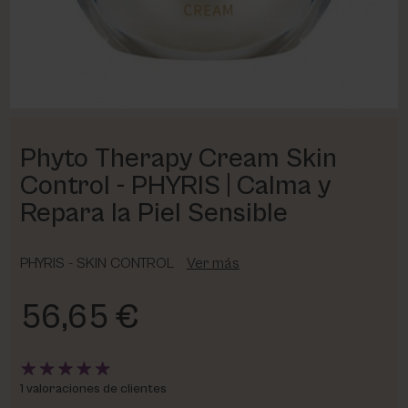
PHARM FOOT
PHYRIS
UTSUKUSY
Phyto Therapy Cream Skin
VICTORIA VYNN
Control - PHYRIS | Calma y
Repara la Piel Sensible
PHYRIS - SKIN CONTROL
Ver más
56,65 €
1 valoraciones de clientes