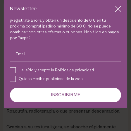
Newsletter
DESCRIPCION
¡Regístrate ahora y obtén un descuento de 6 € en tu
próxima compra! (pedido mínimo de 60 €. No se puede
Phyto Therapy Cream
combinar con otras ofertas o cupones. No válido en pagos
por Paypal).
De PHYRIS es ideal para pieles que necesitan una
Email
reparación profunda y alivio inmediato.
He leído y acepto la
Política de privacidad
Formulada con ingredientes como
Panthenol
,
Urea
y
Quiero recibir publicidad de la web
Alantoína
, esta crema calma el enrojecimiento, hidrata
intensamente y regenera las zonas irritadas. Es
INSCRIBIRME
perfecta para pieles secas, mixtas o normales que han
sido sometidas a tratamientos agresivos como el
Roacután, radioterapia o que presentan descamación.
Gracias a su textura ligera, se absorbe rápidamente