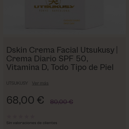
PHARM FOOT
PHYRIS
UTSUKUSY
Dskin Crema Facial Utsukusy |
VICTORIA VYNN
Crema Diario SPF 50,
Vitamina D, Todo Tipo de Piel
UTSUKUSY
Ver más
68,00 €
80,00 €
Sin valoraciones de clientes