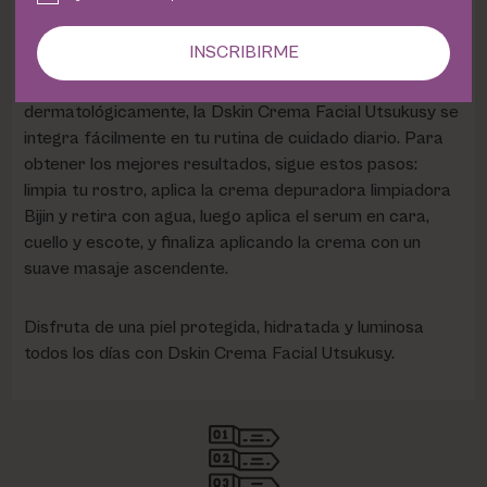
Además, favorece la microcirculación y la oxigenación
de la piel, dejándola radiante y saludable.
INSCRIBIRME
Adecuada para todo tipo de piel y testada
dermatológicamente, la Dskin Crema Facial Utsukusy se
integra fácilmente en tu rutina de cuidado diario. Para
obtener los mejores resultados, sigue estos pasos:
limpia tu rostro, aplica la crema depuradora limpiadora
Bijin y retira con agua, luego aplica el serum en cara,
cuello y escote, y finaliza aplicando la crema con un
suave masaje ascendente.
Disfruta de una piel protegida, hidratada y luminosa
todos los días con Dskin Crema Facial Utsukusy.