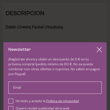
DESCRIPCION
Dskin Crema Facial Utsukusy
Newsletter
Es la solución perfecta para un cuidado diario completo
de la piel. Esta crema avanzada restablece la
¡Regístrate ahora y obtén un descuento de 6 € en tu
producción de vitamina D y lumisterol, proporcionando
próxima compra! (pedido mínimo de 60 €. No se puede
una reserva esencial de vitamina D para tu piel. Con un
combinar con otras ofertas o cupones. No válido en pagos
SPF 50, ofrece una protección efectiva contra los
por Paypal).
dañinos rayos UV.
Email
Enriquecida con Nectaria Lithops, la crema mejora el
tono y la textura de la piel, brindando un efecto
He leído y acepto la
Política de privacidad
iluminador sin brillos y una hidratación profunda.
Quiero recibir publicidad de la web