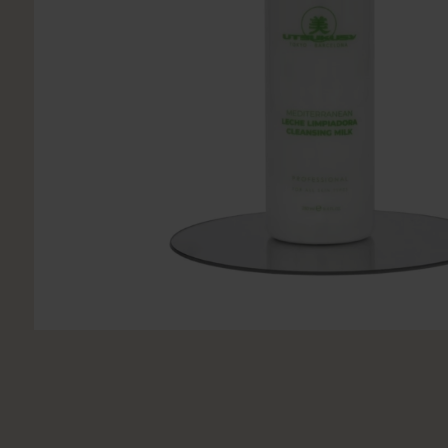
Utsukusy
Victoria Vynn