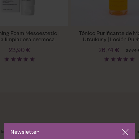
ning Foam Mesoestetic |
Tónico Purificante de 
a limpiadora cremosa
Utsukusy | Loción Puri
Vitaminada
23,90 €
26,74 €
27,74 
Newsletter
n la tradición mediterránea. Su fórmula suave pero eficaz elimina en pro