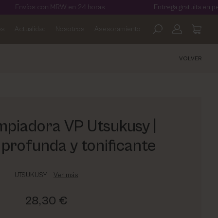
víos con MRW en 24 horas
Entrega gratuita en pedidos 
os
Actualidad
Nosotros
Asesoramiento
VOLVER
mpiadora VP Utsukusy |
 profunda y tonificante
UTSUKUSY
Ver más
28,30 €