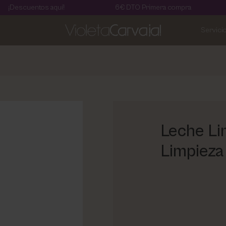
uentos aquí!
6€ DTO Primera compra
En
Servici
Leche Li
Limpieza