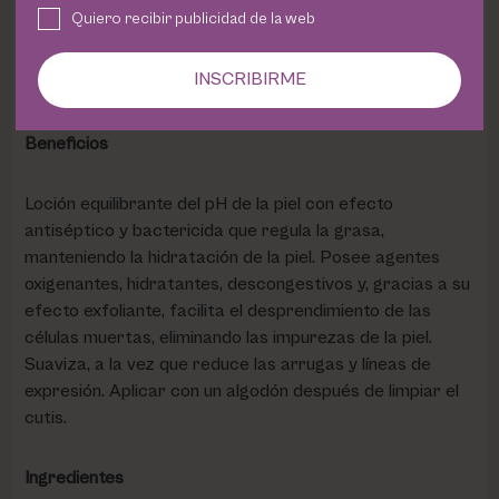
Quiero recibir publicidad de la web
Línea Equilibrium 10
INSCRIBIRME
Loción Hydra Global Forte Plus.
Beneficios
Loción equilibrante del pH de la piel con efecto
antiséptico y bactericida que regula la grasa,
manteniendo la hidratación de la piel. Posee agentes
oxigenantes, hidratantes, descongestivos y, gracias a su
efecto exfoliante, facilita el desprendimiento de las
células muertas, eliminando las impurezas de la piel.
Suaviza, a la vez que reduce las arrugas y líneas de
expresión. Aplicar con un algodón después de limpiar el
cutis.
Ingredientes