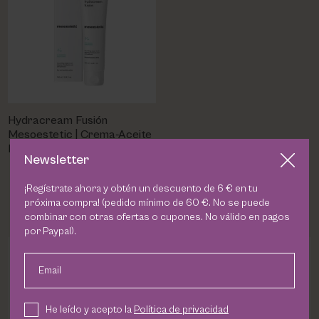
Hydracream Fusión
Mesoestetic | Crema-Aceite
Limpiadora Facial
Newsletter
Equilibrante y Anti-Polución
23,90 €
¡Regístrate ahora y obtén un descuento de 6 € en tu
próxima compra! (pedido mínimo de 60 €. No se puede
combinar con otras ofertas o cupones. No válido en pagos
por Paypal).
DESCRIPCION
Email
Loción Hydra Global Forte
He leído y acepto la
Política de privacidad