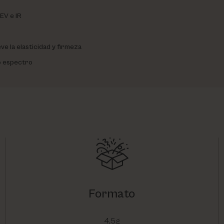
EV e IR
e la elasticidad y firmeza
o espectro
Formato
4,5g