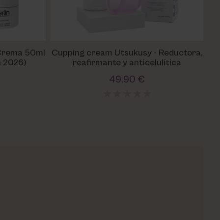
 Crema 50ml
Cupping cream Utsukusy - Reductora,
n 2026)
reafirmante y anticelulítica
Pr
49,90 €