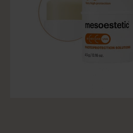
Utsukusy
Victoria Vynn