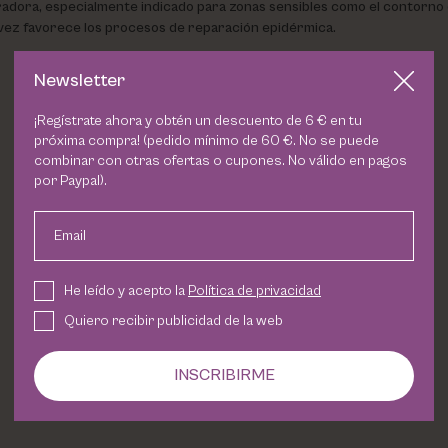
adora, especialmente indicado para zonas sensibles como el contorno de
a vez favorece los procesos de reparación epidérmica.
Newsletter
¡Regístrate ahora y obtén un descuento de 6 € en tu
próxima compra! (pedido mínimo de 60 €. No se puede
combinar con otras ofertas o cupones. No válido en pagos
por Paypal).
Email
He leído y acepto la
Política de privacidad
Quiero recibir publicidad de la web
INSCRIBIRME