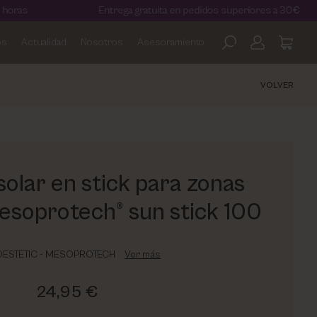
Entrega gratuita en pedidos superiores a 30€
¡
os
Actualidad
Nosotros
Asesoramiento
VOLVER
solar en stick para zonas
mesoprotech® sun stick 100
ESTETIC - MESOPROTECH
Ver más
24,95 €