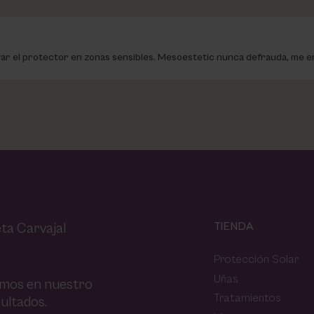
enovar el protector en zonas sensibles. Mesoestetic nunca defrauda, me e
TIENDA
ta Carvajal
Protección Solar
Uñas
amos en nuestro
Tratamientos
ultados.