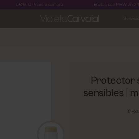
TO Primera compra
Envíos con MRW en 24 horas
Servici
Protector 
sensibles | 
MESO