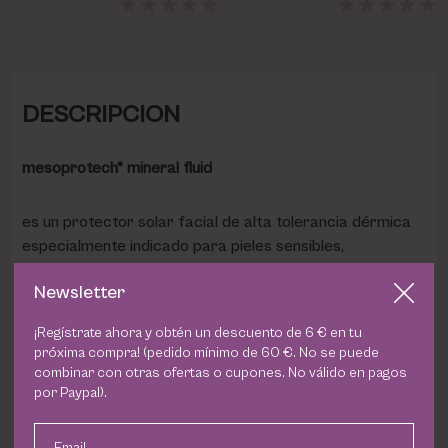
DESCRIPCION
mesoprotech® mineral fluid
es un protector solar facial de alta tolerancia dérmica
especialmente indicado para pieles sensibles,
sensibilizadas y post-tratamiento. Su fórmula con filtros
Newsletter
100% minerales ofrece una protección SPF 50 frente a
la radiación UVB, UVA, HEV e IR.
¡Regístrate ahora y obtén un descuento de 6 € en tu
próxima compra! (pedido mínimo de 60 €. No se puede
Beneficios:
combinar con otras ofertas o cupones. No válido en pagos
por Paypal).
Alta tolerancia dérmica
Email