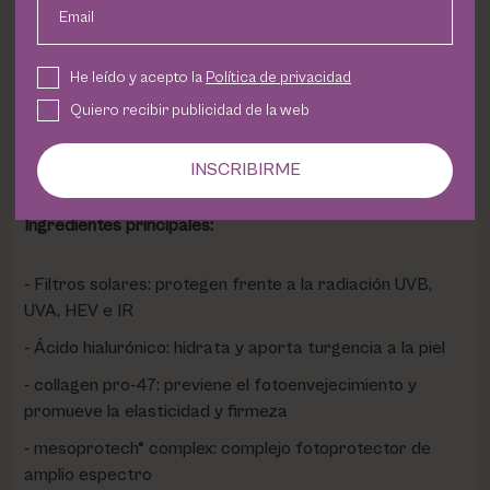
Email
Hidrata y matifica la piel
No comedogénico
He leído y acepto la
Política de privacidad
Con ácido hialurónico y collagen pro-47
Quiero recibir publicidad de la web
Dermatológicamente testado
Resistente al agua
INSCRIBIRME
Ingredientes principales:
Filtros solares: protegen frente a la radiación UVB,
UVA, HEV e IR
Ácido hialurónico: hidrata y aporta turgencia a la piel
collagen pro-47: previene el fotoenvejecimiento y
promueve la elasticidad y firmeza
mesoprotech® complex: complejo fotoprotector de
amplio espectro