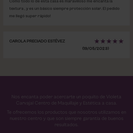
Como todo lo de esta casa es maravilloso me encanta la
textura , y es un básico siempre protección solar. El pedido
me llegó super rápido!
CAROLA PRECIADO ESTÉVEZ
(19/05/2023)
Nos encanta poder acercarte un poquito de Violeta
Carvajal Centro de Maquillaje y Estética a casa.
Te ofrecemos los productos que nosotros utilizamos en
nuestro centro y que son siempre garantía de buenos
resultados.