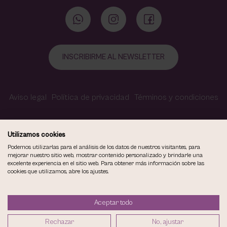
INSCRIBIRME AL NEWSLETTER
Aviso legal
Política de privacidad
Términos y condiciones
Política de cookies
Contacto
Accesibilidad
Utilizamos cookies
Podemos utilizarlas para el análisis de los datos de nuestros visitantes, para
mejorar nuestro sitio web, mostrar contenido personalizado y brindarle una
excelente experiencia en el sitio web. Para obtener más información sobre las
COPYRIGHT © 2026
cookies que utilizamos, abre los ajustes.
VIOLETA CARVAJAL CENTRO DE MAQUILLAJE Y ESTÉTICA.
TODOS LOS DERECHOS RESERVADOS.
Aceptar todo
DISEÑO WEB SGM
Rechazar
No, ajustar