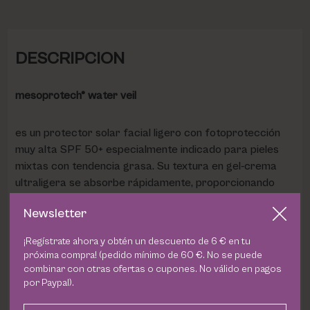
DESCRIPCION
mesoprotech® water veil
es un protector solar facial ligero con fotoprotección
muy alta SPF 50+ especialmente indicado para pieles
mixtas con tendencia grasa. Su textura en gel-crema
ultraligera se absorbe rápidamente, proporcionando
hidratación y un acabado fresco en la piel.
Newsletter
Beneficios:
¡Regístrate ahora y obtén un descuento de 6 € en tu
próxima compra! (pedido mínimo de 60 €. No se puede
combinar con otras ofertas o cupones. No válido en pagos
Protección solar muy alta SPF 50+
por Paypal).
Textura ultraligera y de rápida absorción