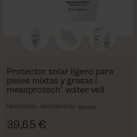
PHARM FOOT
PHYRIS
UTSUKUSY
VICTORIA VYNN
Protector solar ligero para
pieles mixtas y grasas |
mesoprotech® wáter veil
MESOESTETIC - MESOPROTECH
Ver más
39,65 €