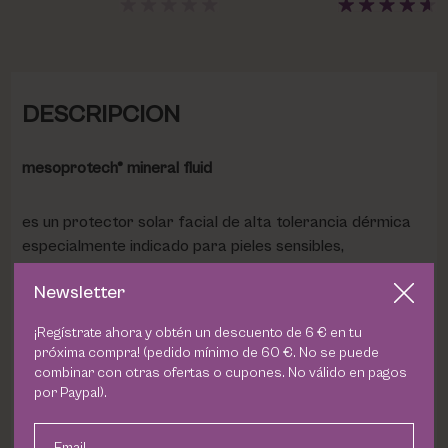
DESCRIPCION
mesoprotech® mineral fluid
es un protector solar facial de alta tolerancia dérmica
especialmente indicado para pieles sensibles,
sensibilizadas y post-tratamiento. Su fórmula con filtros
Newsletter
100% minerales ofrece una protección SPF 50 frente a
la radiación UVB, UVA, HEV e IR.
¡Regístrate ahora y obtén un descuento de 6 € en tu
próxima compra! (pedido mínimo de 60 €. No se puede
Beneficios:
combinar con otras ofertas o cupones. No válido en pagos
por Paypal).
Alta tolerancia dérmica
Email