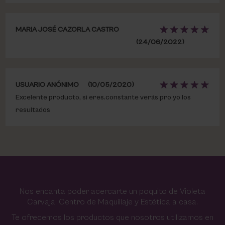
MARIA JOSÉ CAZORLA CASTRO
(24/06/2022)
USUARIO ANÓNIMO
(10/05/2020)
Excelente producto, si eres.constante verás pro yo los
resultados
Nos encanta poder acercarte un poquito de Violeta
Carvajal Centro de Maquillaje y Estética a casa.
Te ofrecemos los productos que nosotros utilizamos en