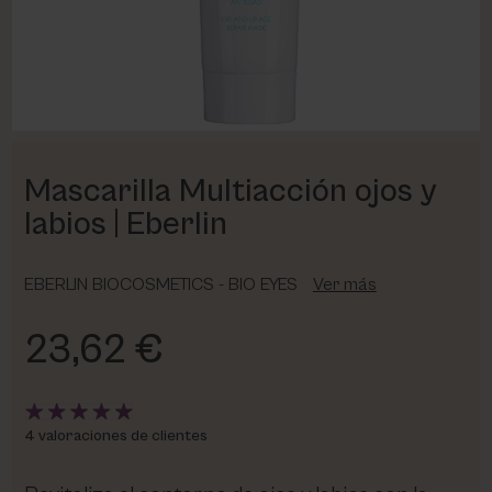
PHARM FOOT
PHYRIS
UTSUKUSY
Mascarilla Multiacción ojos y
VICTORIA VYNN
labios | Eberlin
EBERLIN BIOCOSMETICS - BIO EYES
Ver más
23,62 €
4 valoraciones de clientes