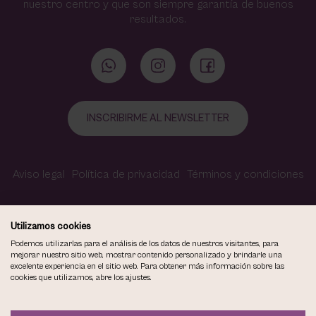
nuestro centro y que son siempre garantía de buenos
resultados.
INSCRIBIRME AL NEWSLETTER
Aviso legal
Política de privacidad
Términos y condiciones
Política de cookies
Contacto
Accesibilidad
Utilizamos cookies
Podemos utilizarlas para el análisis de los datos de nuestros visitantes, para
mejorar nuestro sitio web, mostrar contenido personalizado y brindarle una
excelente experiencia en el sitio web. Para obtener más información sobre las
COPYRIGHT © 2026
cookies que utilizamos, abre los ajustes.
VIOLETA CARVAJAL CENTRO DE MAQUILLAJE Y ESTÉTICA.
TODOS LOS DERECHOS RESERVADOS.