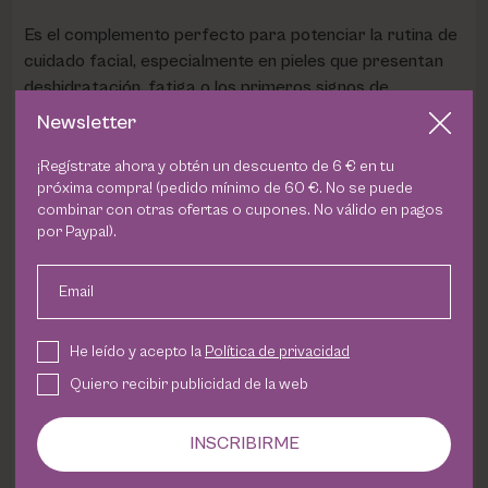
Es el complemento perfecto para potenciar la rutina de
cuidado facial, especialmente en pieles que presentan
deshidratación, fatiga o los primeros signos de
envejecimiento.
Newsletter
¡Regístrate ahora y obtén un descuento de 6 € en tu
Beneficios
próxima compra! (pedido mínimo de 60 €. No se puede
combinar con otras ofertas o cupones. No válido en pagos
Hidrata intensamente el contorno de ojos y labios.
por Paypal).
Regenera y nutre la piel en profundidad.
Email
Reduce la apariencia de arrugas y líneas de expresión.
Ayuda a disminuir las ojeras y los signos de cansancio.
He leído y acepto la
Política de privacidad
Alivia la sensación de sequedad y tirantez.
Quiero recibir publicidad de la web
Mejora la elasticidad y suavidad de la piel.
INSCRIBIRME
Aporta una mirada más fresca, luminosa y
descansada.