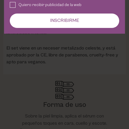
Quiero recibir publicidad de la web
Crema 50 ml
: Hidrata y fortalece, ideal para proteger
y equilibrar.
INSCRIBIRME
3 mascarillas D-Skin
: Efecto antiedad inmediato y
luminosidad intensa.
El set viene en un neceser metalizado celeste, y está
aprobado por la CE, libre de parabenos, cruelty-free y
apto para veganos.
Forma de uso
Sobre la piel limpia, aplica el sérum con
pequeños toques en cara, cuello y escote.