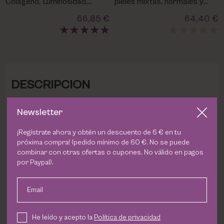
Colágeno, Luminosidad,
pieles mixtas, normales y
firmeza
secas
66,85 €
64,40 €
DESCRIPCION
Newsletter
El
Set Diamond de Utsukusy
combina tecnología
avanzada con ingredientes exclusivos para una piel más
¡Regístrate ahora y obtén un descuento de 6 € en tu
luminosa, protegida y joven. Sus activos principales,
próxima compra! (pedido mínimo de 60 €. No se puede
Diamond Sirt Powder
y
Kombuchka
(té negro
combinar con otras ofertas o cupones. No válido en pagos
fermentado), ayudan a combatir el envejecimiento
por Paypal).
estimulando proteínas sirtuinas y protegiendo contra la
luz azul y la contaminación. El set incluye:
Email
Sérum 30 ml
: Rejuvenece la piel gracias a sus péptidos
He leído y acepto la
Política de privacidad
de diamante.