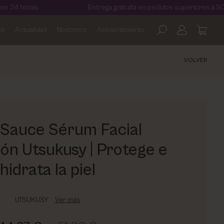
Entrega gratuita en pedidos superiores a 30€
os
Actualidad
Nosotros
Asesoramiento
VOLVER
 Sauce Sérum Facial
ión Utsukusy | Protege e
hidrata la piel
UTSUKUSY
Ver más