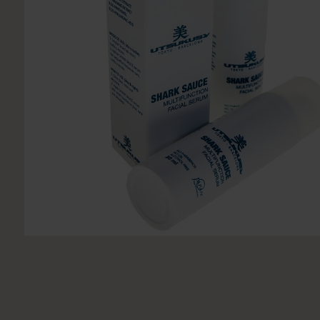
Utsukusy
Victoria Vynn