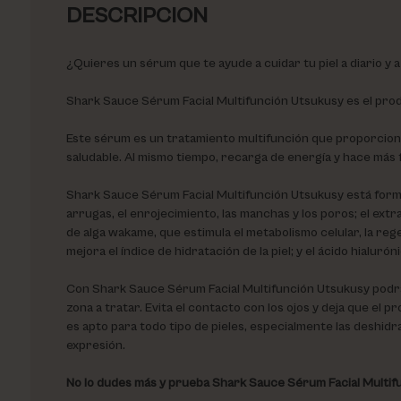
DESCRIPCION
¿Quieres un sérum que te ayude a cuidar tu piel a diario y 
Shark Sauce Sérum Facial Multifunción Utsukusy es el pro
Este sérum es un tratamiento multifunción que proporciona
saludable. Al mismo tiempo, recarga de energía y hace más f
Shark Sauce Sérum Facial Multifunción Utsukusy está formula
arrugas, el enrojecimiento, las manchas y los poros; el ext
de alga wakame, que estimula el metabolismo celular, la regen
mejora el índice de hidratación de la piel; y el ácido hialur
Con Shark Sauce Sérum Facial Multifunción Utsukusy podrás 
zona a tratar. Evita el contacto con los ojos y deja que el
es apto para todo tipo de pieles, especialmente las deshidr
expresión.
No lo dudes más y prueba Shark Sauce Sérum Facial Multifun