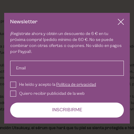
a prevenir los signos del envejecimiento?
Newsletter
ducto que estabas buscando.
¡Regístrate ahora y obtén un descuento de 6 € en tu
próxima compra! (pedido mínimo de 60 €. No se puede
combinar con otras ofertas o cupones. No válido en pagos
 a la epidermis un escudo diario frente al envejecimiento, garantizan
por Paypal).
uerte la piel frente a las agresiones externas.
do con ingredientes activos de alta calidad como la niacinamida, la vit
Email
racto de regaliz, que tiene propiedades antioxidantes, despigmentantes
eración tisular y el tono de la piel; el pantenol, que restaura la función
ónico, que fortalece las defensas de humedad ultra-periféricas de la piel,
He leído y acepto la
Política de privacidad
Quiero recibir publicidad de la web
aplicar un sérum con pequeños toques en cara cuello y escote por la m
 producto se absorba por completo. Tu piel se sentirá hidratada, suave 
atadas, las con manchas o tendencia a las manchas, las apagadas o desvit
INSCRIBIRME
ción Utsukusy, el sérum que hará que tu piel se sienta protegida e hid