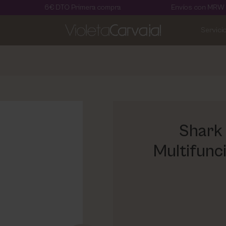
6€ DTO Primera compra
Envíos con MRW en 24 horas
Servici
Shark
Multifunc