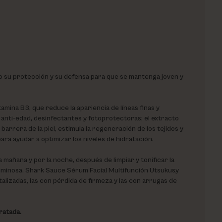
do su protección y su defensa para que se mantenga joven y
amina B3, que reduce la apariencia de líneas finas y
, anti-edad, desinfectantes y fotoprotectoras; el extracto
 barrera de la piel, estimula la regeneración de los tejidos y
 para ayudar a optimizar los niveles de hidratación.
añana y por la noche, después de limpiar y tonificar la
y luminosa. Shark Sauce Sérum Facial Multifunción Utsukusy
alizadas, las con pérdida de firmeza y las con arrugas de
ratada.