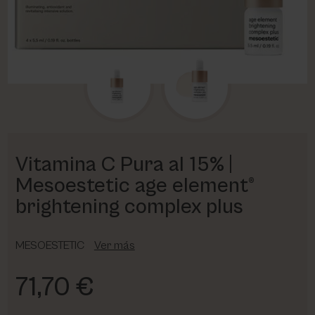
PHARM FOOT
PHYRIS
UTSUKUSY
VICTORIA VYNN
Vitamina C Pura al 15% |
Mesoestetic age element®
brightening complex plus
MESOESTETIC
Ver más
71,70 €