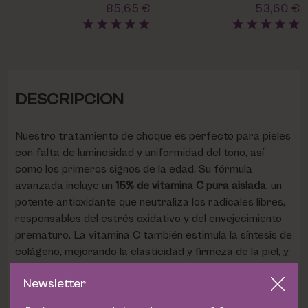
85,65 €
53,60 €
DESCRIPCION
Nuestro tratamiento de choque es perfecto para pieles
con falta de luminosidad y uniformidad del tono, así
como los primeros signos de la edad. Su fórmula
avanzada incluye un
15% de vitamina C pura aislada
, un
potente antioxidante que neutraliza los radicales libres,
responsables del estrés oxidativo y del envejecimiento
prematuro. La vitamina C también estimula la síntesis de
colágeno, mejorando la elasticidad y firmeza de la piel, y
proporciona un tono más luminoso y uniforme.
Newsletter
Este tratamiento intensivo de
5,5 ml x 4
semanas