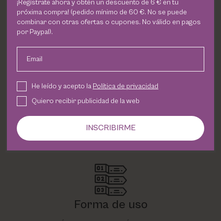
¡Regístrate ahora y obtén un descuento de 6 € en tu
ofrece una solución concentrada que estimula la
próxima compra! (pedido mínimo de 60 €. No se puede
capacidad de protección de la piel, frenando los
combinar con otras ofertas o cupones. No válido en pagos
por Paypal).
radicales libres y revelando una piel revitalizada y
luminosa. Además, contiene ingredientes activos como
el
ácido hialurónico
, que hidrata profundamente la piel y
Email
previene la aparición de arrugas.
He leído y acepto la
Política de privacidad
¡No pierdas la oportunidad de probar nuestro
Quiero recibir publicidad de la web
tratamiento intensivo antioxidante, revitalizante e
iluminador! Compra ahora y descubre los resultados
INSCRIBIRME
asombrosos que puedes obtener.
Forma de uso