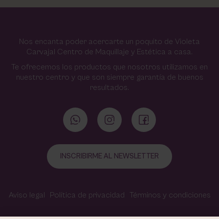
Nos encanta poder acercarte un poquito de Violeta
Carvajal Centro de Maquillaje y Estética a casa.
Te ofrecemos los productos que nosotros utilizamos en
nuestro centro y que son siempre garantía de buenos
resultados.
INSCRIBIRME AL NEWSLETTER
Aviso legal
Política de privacidad
Términos y condiciones