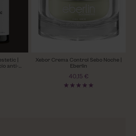
stetic |
Xebor Crema Control Sebo Noche |
io anti-
Eberlin
s
40,15 €