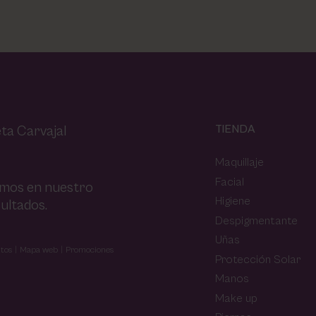
TIENDA
ta Carvajal
Maquillaje
Facial
amos en nuestro
Higiene
ultados.
Despigmentante
Uñas
tos
Mapa web
Promociones
Protección Solar
Manos
Make up