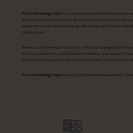
Pure renewing mask
es una mascarilla purificante intensiv
bacteriana y la inflamación. Su fórmula combina la acción puri
imperfecciones de una sinergia de ácidos exfoliantes (salicí
comedones.
Además, contiene partículas de celulosa biodegradables que 
activo postbiótico, Lactobacillus Ferment, que equilibra la 
contaminantes que se depositan en la piel y reduce el estré
Pure renewing mask
es un producto de mesoestetic®, una m