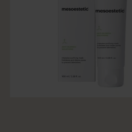
Utsukusy
Victoria Vynn