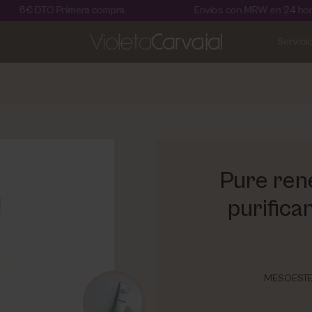
Primera compra
Envíos con MRW en 24 horas
Servici
Pure rene
purifica
MESOESTET