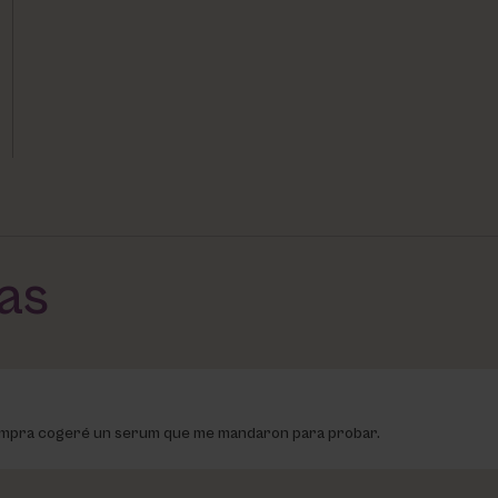
das
ompra cogeré un serum que me mandaron para probar.