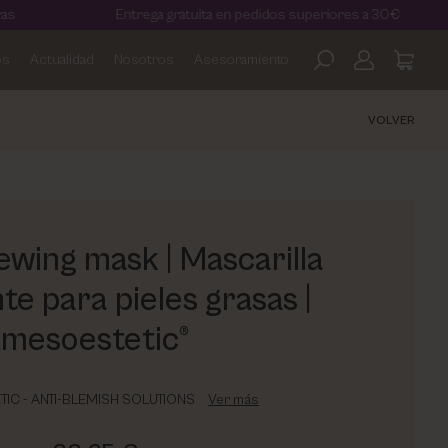
Entrega gratuita en pedidos superiores a 30€
¡Des
os
Actualidad
Nosotros
Asesoramiento
VOLVER
wing mask | Mascarilla
nte para pieles grasas |
mesoestetic®
IC - ANTI-BLEMISH SOLUTIONS
Ver más