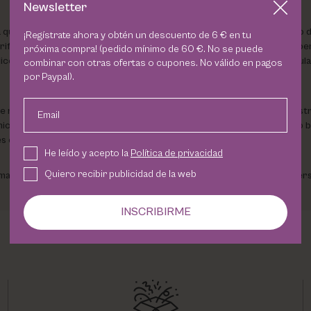
Newsletter
a que actúa sobre los cuatro factores que provocan el acné: el exceso de
¡Regístrate ahora y obtén un descuento de 6 € en tu
ficante de la arcilla blanca, que absorbe el sebo y los brillos de la supe
próxima compra! (pedido mínimo de 60 €. No se puede
lico, mandélico y lepargilato sódico), que favorecen la renovación celul
combinar con otras ofertas o cupones. No válido en pagos
por Paypal).
realizan una exfoliación física suave y modulable, ayudando a desobstru
Email
microbiota cutánea y refuerza la función barrera de la piel, y un activo 
s oxidativo que acelera el envejecimiento.
He leído y acepto la
Política de privacidad
Quiero recibir publicidad de la web
arca líder en cosmética médica que ofrece soluciones eficaces y perso
INSCRIBIRME