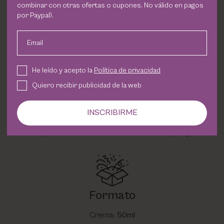
combinar con otras ofertas o cupones. No válido en pagos
por Paypal).
Email
Forma de uso
Aplicar una pequeña cantidad de producto
He leído y acepto la
Política de privacidad
sobre el rostro limpio y seco.
Quiero recibir publicidad de la web
Extender con los dedos o con una esponja de
maquillaje hasta conseguir una cobertura
INSCRIBIRME
uniforme.
Se puede usar sola o como base de maquillaje.
Formato
Crema:
50ml