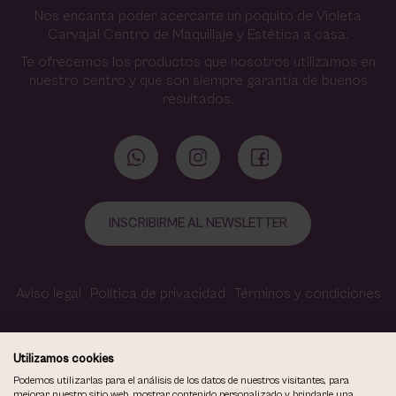
Nos encanta poder acercarte un poquito de Violeta
Carvajal Centro de Maquillaje y Estética a casa.
Te ofrecemos los productos que nosotros utilizamos en
nuestro centro y que son siempre garantía de buenos
resultados.
INSCRIBIRME AL NEWSLETTER
Aviso legal
Política de privacidad
Términos y condiciones
Política de cookies
Contacto
Accesibilidad
Utilizamos cookies
Podemos utilizarlas para el análisis de los datos de nuestros visitantes, para
mejorar nuestro sitio web, mostrar contenido personalizado y brindarle una