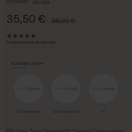
UTSUKUSY
Ver más
35,50 €
38,00 €
9 valoraciones de clientes
ELIGE BB CREAM
x2 Descuento
x3 Descuento
x1
BB Glow Tono Oscuro DD Cream: Crema color