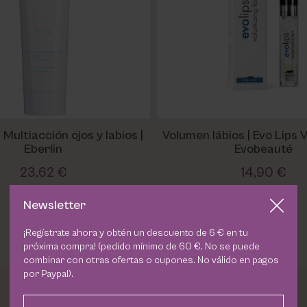
 Multiacción ojos y labios |
Volumen lábios | Evo Lips Volumizing |
Eberlin
Evobeauté
23,62 €
14,90 €
Newsletter
¡Regístrate ahora y obtén un descuento de 6 € en tu
próxima compra! (pedido mínimo de 60 €. No se puede
combinar con otras ofertas o cupones. No válido en pagos
por Paypal).