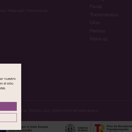
Facial
tos
Mapa web
Promociones
Tratamientos
Uñas
Piernas
Make up
rar nuestro
n el sitio
tes.
E Y ESTÉTICA.
TODOS LOS DERECHOS RESERVADOS.