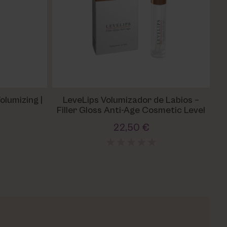
LeveLips Volumizador de Labios –
ag
Filler Gloss Anti-Age Cosmetic Level
me
22,50 €