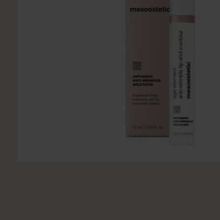
Utsukusy
Victoria Vynn