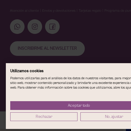
Atención al cliente
Envíos y devoluciones
Tarjetas regalo
Programa de pun
INSCRIBIRME AL NEWSLETTER
Utilizamos cookies
Podemos utilizarlas para el análisis de los datos de nuestros visitantes, para mejo
sitio web, mostrar contenido personalizado y brindarle una excelente experiencia e
web. Para obtener más información sobre las cookies que utilizamos, abre los ajus
Aceptar todo
COPYRIGHT © 2026
VIOLETA CARVAJAL CENTRO DE MAQUILLAJ
Rechazar
No, ajustar