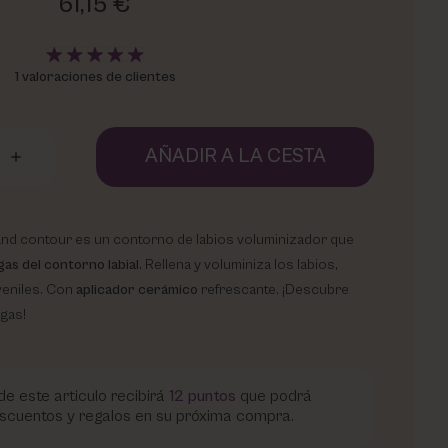
61,15 €
1 valoraciones de clientes
AÑADIR A LA CESTA
p and contour es un contorno de labios voluminizador que
as del contorno labial
. Rellena y voluminiza los labios,
veniles. Con
aplicador cerámico
refrescante. ¡Descubre
ugas!
e este articulo recibirá
12
puntos
que podrá
scuentos y regalos en su próxima compra.