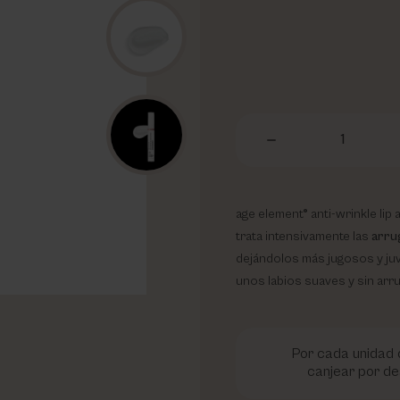
1
age element® anti-wrinkle li
trata intensivamente las
arrug
dejándolos más jugosos y ju
unos labios suaves y sin arr
Por cada unidad d
canjear por de