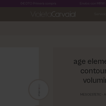
6€ DTO Primera compra
Envíos con MRW en 24 horas
Servici
age eleme
contour
volumi
MESOESTETIC - 