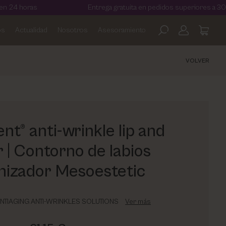
Entrega gratuita en pedidos superiores a 30€
os
Actualidad
Nosotros
Asesoramiento
VOLVER
nt® anti-wrinkle lip and
 | Contorno de labios
nizador Mesoestetic
ANTIAGING ANTI-WRINKLES SOLUTIONS
Ver más