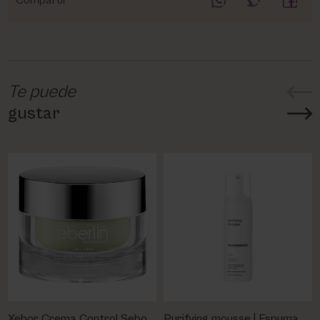
Compartir
Te puede
gustar
Xebor Crema Control Sebo
Purifying mousse | Espuma