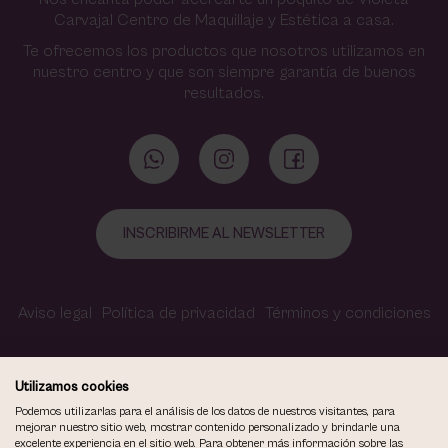
Carvajal Centro de Maquillaje y Estética a casa.
Te ofrecemos los productos que nosotros utilizamos en
nuestro centro y que son siempre garantía de buenos
resultados.
INSCRIBIRME AL NEWSLETTER
Aviso legal
Política de privacidad
Términos y condiciones
Política de cookies
Contacto
Accesibilidad
Utilizamos cookies
Podemos utilizarlas para el análisis de los datos de nuestros visitantes, para
mejorar nuestro sitio web, mostrar contenido personalizado y brindarle una
excelente experiencia en el sitio web. Para obtener más información sobre las