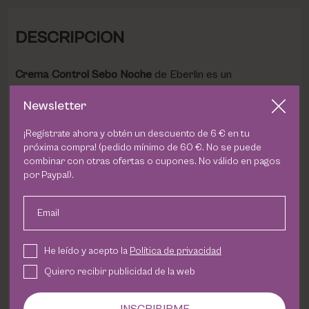
DESCRIPCION
Crema Control Sebo Noche
de Eberlin es un
tratamiento facial de acción nocturna formulado para
Newsletter
regular la producción de grasa y sebo, ayudando a
prevenir la formación de puntos negros, imperfecciones
¡Regístrate ahora y obtén un descuento de 6 € en tu
y brotes de acné.
próxima compra! (pedido mínimo de 60 €. No se puede
combinar con otras ofertas o cupones. No válido en pagos
por Paypal).
Durante la noche, cuando la piel activa sus procesos
naturales de regeneración, su fórmula actúa
equilibrando el manto hidrolipídico y favoreciendo la
Email
renovación celular, consiguiendo una piel más uniforme,
purificada y visiblemente rejuvenecida al despertar.
He leído y acepto la
Política de privacidad
Quiero recibir publicidad de la web
Su uso continuado ayuda a minimizar los brillos, mejorar
la textura cutánea y reducir la apariencia de los poros