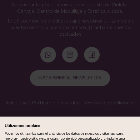
Nos encanta poder acercarte un poquito de Violeta
Carvajal Centro de Maquillaje y Estética a casa.
Te ofrecemos los productos que nosotros utilizamos en
nuestro centro y que son siempre garantía de buenos
resultados.
INSCRIBIRME AL NEWSLETTER
Aviso legal
Política de privacidad
Términos y condiciones
Política de cookies
Contacto
Accesibilidad
Utilizamos cookies
Podemos utilizarlas para el análisis de los datos de nuestros visitantes, para
mejorar nuestro sitio web, mostrar contenido personalizado y brindarle una