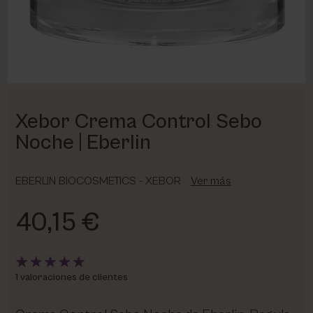
PHARM FOOT
PHYRIS
UTSUKUSY
Xebor Crema Control Sebo
VICTORIA VYNN
Noche | Eberlin
EBERLIN BIOCOSMETICS - XEBOR
Ver más
40,15 €
1 valoraciones de clientes