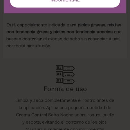
INSCRIBIRME
dilatados, proporcionando una piel más limpia, fresca y
saludable sin sensación de sequedad.
Está especialmente indicada para
pieles grasas, mixtas
con tendencia grasa y pieles con tendencia acneica
que
buscan controlar el exceso de sebo sin renunciar a una
correcta hidratación.
Forma de uso
Limpia y seca completamente el rostro antes de
la aplicación. Aplica una pequeña cantidad de
Crema Control Sebo Noche
sobre rostro, cuello
y escote, evitando el contorno de los ojos.
Masajea suavemente con movimientos